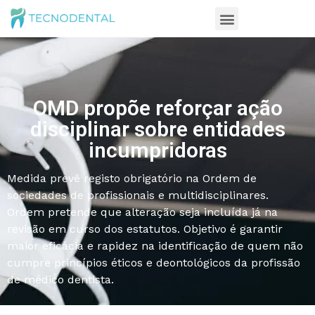
OMD propõe reforçar ação
disciplinar sobre entidades
incumpridoras
Medida prevê registo obrigatório na Ordem de
sociedades de profissionais e multidisciplinares.
Ordem pretende que alteração seja incluída já na
revisão em curso dos estatutos. Objetivo é garantir
maior eficácia e rapidez na identificação de quem não
cumpre princípios éticos e deontológicos da profissão
de médico dentista.